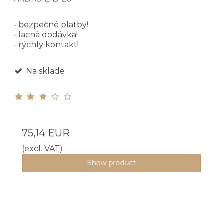
- bezpečné platby!
- lacná dodávka!
- rýchly kontakt!
Na sklade
75,14 EUR
(excl. VAT)
Show product