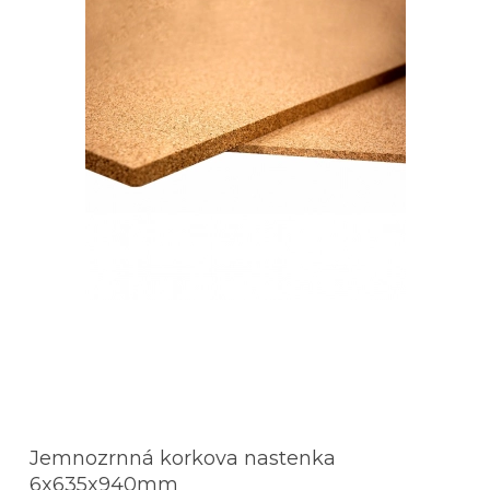
Jemnozrnná korkova nastenka
6x635x940mm