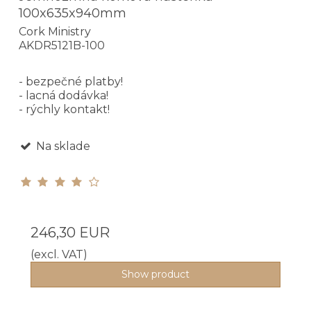
100x635x940mm
Cork Ministry
AKDR5121B-100
- bezpečné platby!
- lacná dodávka!
- rýchly kontakt!
Na sklade
246,30 EUR
(excl. VAT)
Show product