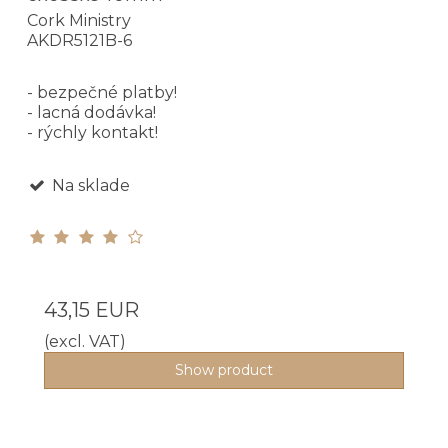
Cork Ministry
AKDR5121B-6
- bezpečné platby!
- lacná dodávka!
- rýchly kontakt!
Na sklade
43,15 EUR
(excl. VAT)
Show product