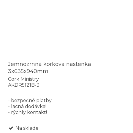
Jemnozrnná korkova nastenka
3x635x940mm
Cork Ministry
AKDR5121B-3
- bezpečné platby!
- lacná dodávka!
- rýchly kontakt!
Na sklade