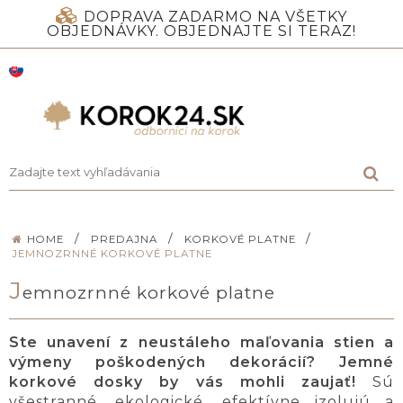
DOPRAVA ZADARMO NA VŠETKY
OBJEDNÁVKY. OBJEDNAJTE SI TERAZ!
/
/
/
HOME
PREDAJNA
KORKOVÉ PLATNE
JEMNOZRNNÉ KORKOVÉ PLATNE
J
emnozrnné korkové platne
Ste unavení z neustáleho maľovania stien a
výmeny poškodených dekorácií? Jemné
korkové dosky by vás mohli zaujať!
Sú
všestranné, ekologické, efektívne izolujú a