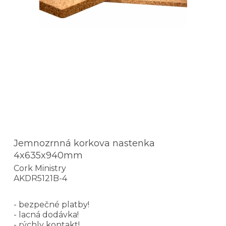
Jemnozrnná korkova nastenka
4x635x940mm
Cork Ministry
AKDR5121B-4
- bezpečné platby!
- lacná dodávka!
- rýchly kontakt!