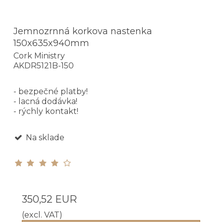
Jemnozrnná korkova nastenka
150x635x940mm
Cork Ministry
AKDR5121B-150
- bezpečné platby!
- lacná dodávka!
- rýchly kontakt!
Na sklade
350,52 EUR
(excl. VAT)