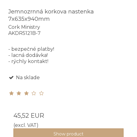
Jemnozrnná korkova nastenka
7x635x940mm
Cork Ministry
AKDR5121B-7
- bezpečné platby!
- lacná dodávka!
- rýchly kontakt!
Na sklade
45,52 EUR
(excl. VAT)
Show product