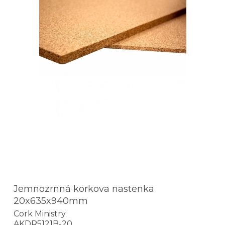
Jemnozrnná korkova nastenka
20x635x940mm
Cork Ministry
AKDR5121B-20