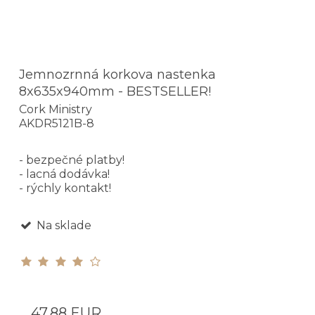
Jemnozrnná korkova nastenka
8x635x940mm - BESTSELLER!
Cork Ministry
AKDR5121B-8
- bezpečné platby!
- lacná dodávka!
- rýchly kontakt!
Na sklade
47,88 EUR