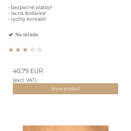
- bezpečné platby!
- lacná dodávka!
- rýchly kontakt!
Na sklade
40,79 EUR
(excl. VAT)
Show product