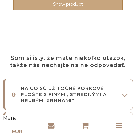
Show product
Som si istý, že máte niekoľko otázok,
takže nás nechajte na ne odpovedať.
NA ČO SÚ UŽITOČNÉ KORKOVÉ
PLOŠTE S FINÝMI, STREDNÝMI A
HRUBÝMI ZRNNAMI?
Mena:
AKO VYBRAŤ HRÚBKU KORKOVÉHO
LISTU S FINÝMI ZRNNAMI PRE VÁŠ
PROJEKT?