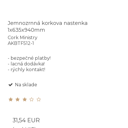
Jemnozrnná korkova nastenka
1x635x940mm
Cork Ministry
AKBTF512-1
- bezpečné platby!
- lacná dodávka!
- rýchly kontakt!
Na sklade
31,54 EUR