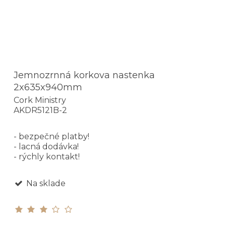
Jemnozrnná korkova nastenka
2x635x940mm
Cork Ministry
AKDR5121B-2
- bezpečné platby!
- lacná dodávka!
- rýchly kontakt!
Na sklade