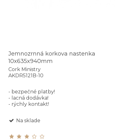
Jemnozrnná korkova nastenka
10x635x940mm
Cork Ministry
AKDR5121B-10
- bezpečné platby!
- lacná dodávka!
- rýchly kontakt!
Na sklade