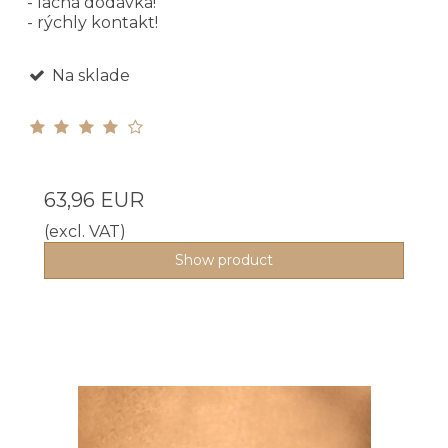
- lacná dodávka!
- rýchly kontakt!
Na sklade
63,96 EUR
(excl. VAT)
Show product