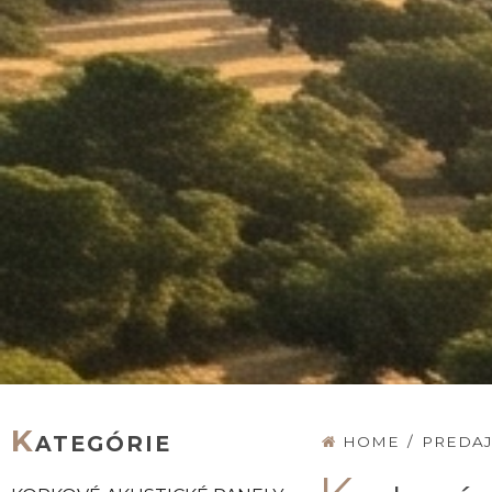
K
ATEGÓRIE
HOME
/
PREDA