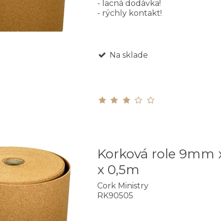
- lacná dodávka!
- rýchly kontakt!
Na sklade
Korková role 9mm 
x 0,5m
Cork Ministry
RK90505