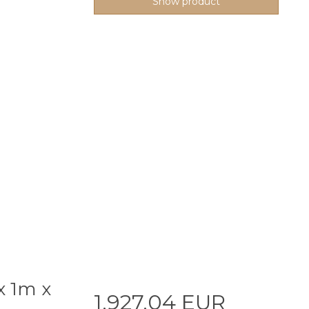
Show product
x 1m x
1.927,04 EUR