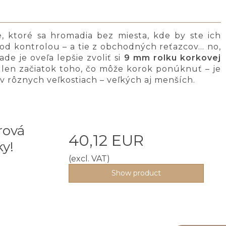
e, ktoré sa hromadia bez miesta, kde by ste ich
od kontrolou – a tie z obchodných reťazcov… no,
e je oveľa lepšie zvoliť si
9 mm rolku korkovej
je len začiatok toho, čo môže korok ponúknuť – je
 rôznych veľkostiach – veľkých aj menších.
rová
40,12 EUR
ky!
(excl. VAT)
Show product