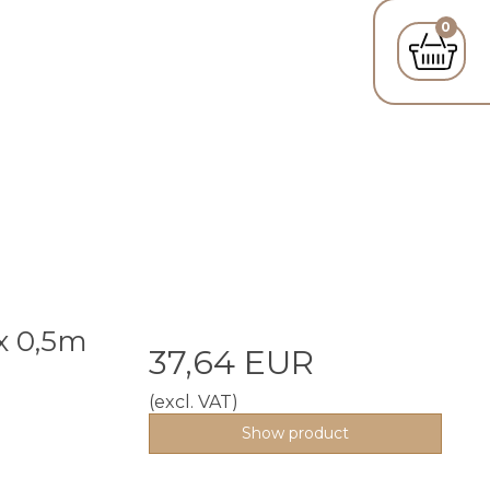
0
x 0,5m
37,64 EUR
(excl. VAT)
Show product