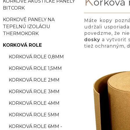
K
orková
KORKOVÉ AKUSTICKÉ PANELY
BITCORK
KORKOVÉ PANELY NA
Máte kopy poznám
TEPELNÚ IZOLÁCIU
udržali usporiad
povedzme, že nie 
THERMOKORK
dosky
a vytvoriť 
KORKOVÁ ROLE
tiež ochranným, 
KORKOVÁ ROLE 0,8MM
KORKOVÁ ROLE 1,5MM
KORKOVÁ ROLE 2MM
KORKOVÁ ROLE 3MM
KORKOVÁ ROLE 4MM
KORKOVÁ ROLE 5MM
KORKOVÁ ROLE 6MM -