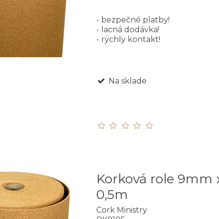
- bezpečné platby!
- lacná dodávka!
- rýchly kontakt!
Na sklade
Korková role 9mm 
0,5m
Cork Ministry