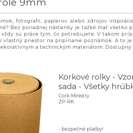
 role 9mm
ok, fotografií, papierov alebo zdrojov inšpiráci
ané? Bez poriadnej nástenky je ťažké mať všetko p
vždy sú práve tým, čo potrebujete. V takom prípad
si vlastný priestor na pripínanie poznámok. A to 
dekoratívnym a technickým materiálom. Dostupný v
Korkové rolky - Vzo
sada - Všetky hrúb
Cork Ministry
ZP-RK
- bezpečné platby!