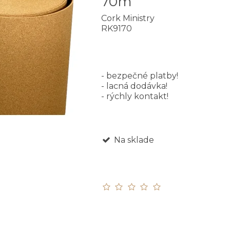
70m
Cork Ministry
RK9170
- bezpečné platby!
- lacná dodávka!
- rýchly kontakt!
Na sklade