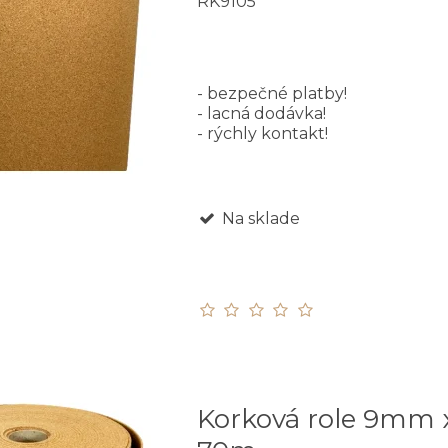
RK9105
- bezpečné platby!
- lacná dodávka!
- rýchly kontakt!
Na sklade
Korková role 9mm 