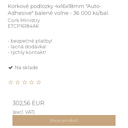
Korkové podlozky 4x16x18mm "Auto-
Adhesive" balené voľne - 36 000 ks/bal.
Cork Ministry
ETCP16184AK
- bezpečné platby!
- lacná dodávka!
- rýchly kontakt!
Na sklade
302,56 EUR
(excl. VAT)
Show product