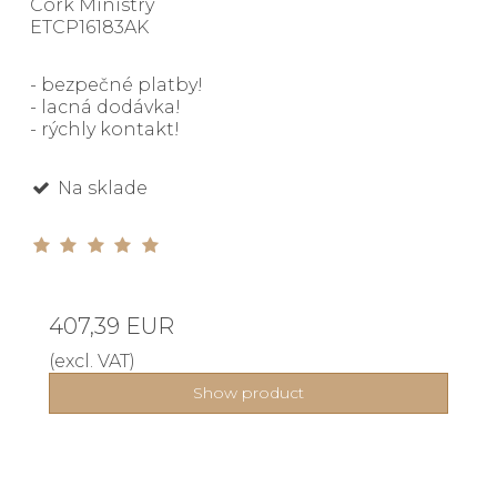
Cork Ministry
ETCP16183AK
- bezpečné platby!
- lacná dodávka!
- rýchly kontakt!
Na sklade
407,39 EUR
(excl. VAT)
Show product