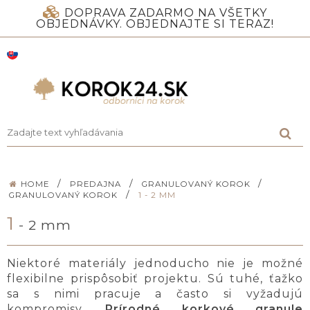
DOPRAVA ZADARMO NA VŠETKY
OBJEDNÁVKY. OBJEDNAJTE SI TERAZ!
/
/
/
HOME
PREDAJNA
GRANULOVANÝ KOROK
/
GRANULOVANÝ KOROK
1 - 2 MM
1
- 2 mm
Niektoré materiály jednoducho nie je možné
flexibilne prispôsobiť projektu. Sú tuhé, ťažko
sa s nimi pracuje a často si vyžadujú
kompromisy.
Prírodné korkové granule