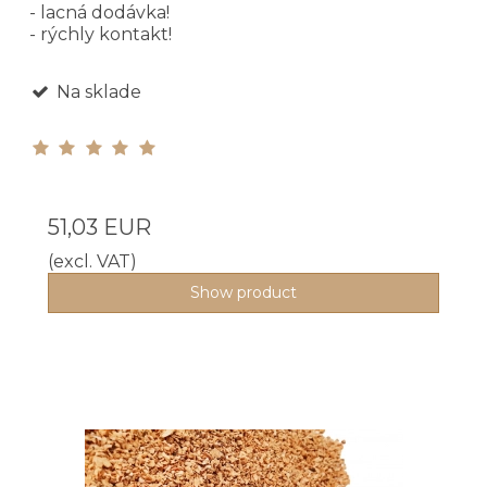
- lacná dodávka!
- rýchly kontakt!
Na sklade
51,03 EUR
(excl. VAT)
Show product