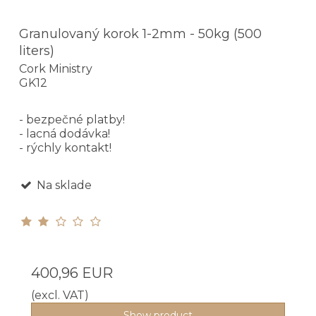
Granulovaný korok 1-2mm - 50kg (500
liters)
Cork Ministry
GK12
- bezpečné platby!
- lacná dodávka!
- rýchly kontakt!
Na sklade
400,96 EUR
(excl. VAT)
Show product