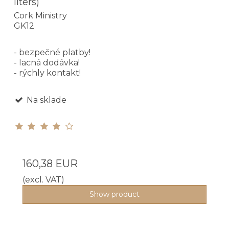
liters)
Cork Ministry
GK12
- bezpečné platby!
- lacná dodávka!
- rýchly kontakt!
Na sklade
160,38 EUR
(excl. VAT)
Show product