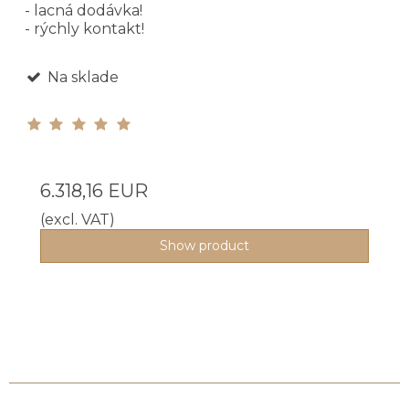
- lacná dodávka!
- rýchly kontakt!
Na sklade
6.318,16 EUR
(excl. VAT)
Show product