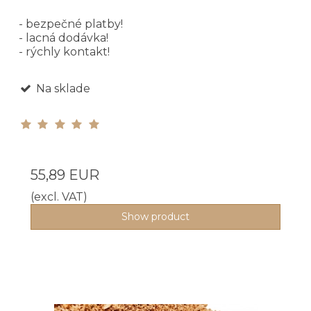
- bezpečné platby!
- lacná dodávka!
- rýchly kontakt!
Na sklade
55,89 EUR
(excl. VAT)
Show product