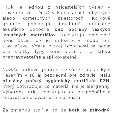
Hluk je jednou z najčastejších výziev v
stavebníctve – či už v kanceláriách, obytných
alebo komerčných priestoroch. Korkové
granule pomáhajú dosiahnuť optimálne
akustické pohodlie
bez potreby ťažkých
izolačných materiálov
. Nezvyšujú hmotnosť
konštrukcie, čo je dôležité v modernom
staviteľstve. Vďaka nízkej hmotnosti sa hodia
pre všetky typy konštrukcií a sú
ľahko
prepravovateľné
a aplikovateľné.
Navyše korkové granule nie sú len praktickým
riešením – sú aj bezpečné pre zdravie. Majú
oficiálny poľský hygienický certifikát PZH
,
ktorý potvrdzuje, že materiál nie je alergénny.
Výberom korku investujete do bezpečného a
zdravotne nezávadného materiálu.
Za zmienku stojí aj to, že
kork je prírodný
,