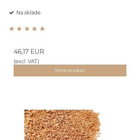
Na sklade
46,17 EUR
(excl. VAT)
Show product