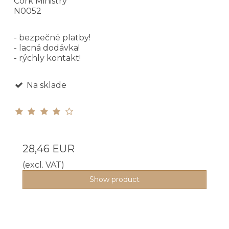
Cork Ministry
N0052
- bezpečné platby!
- lacná dodávka!
- rýchly kontakt!
Na sklade
28,46 EUR
(excl. VAT)
Show product