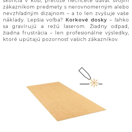
skončia v koši, pretože nechcete dávať svojim
zákazníkom predmety s nerovnomerným alebo
nevzhľadným dizajnom – a to len zvyšuje vaše
náklady. Lepšia voľba?
Korkové dosky
– ľahko
sa gravírujú a režú laserom. Žiadny odpad,
žiadna frustrácia – len profesionálne výsledky,
ktoré upútajú pozornosť vašich zákazníkov.