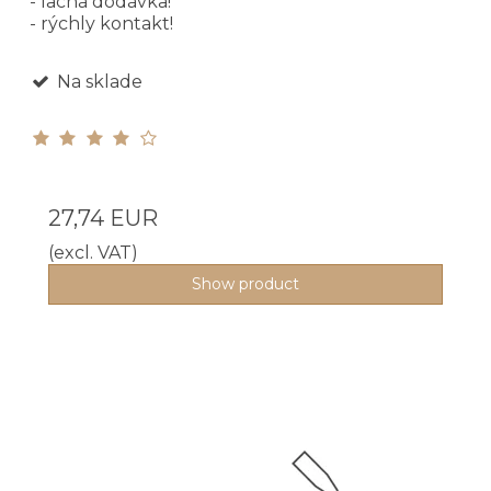
- lacná dodávka!
- rýchly kontakt!
Na sklade
27,74 EUR
(excl. VAT)
Show product