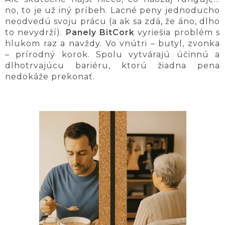
no, to je už iný príbeh. Lacné peny jednoducho
neodvedú svoju prácu (a ak sa zdá, že áno, dlho
to nevydrží).
Panely BitCork
vyriešia problém s
hlukom raz a navždy. Vo vnútri – butyl, zvonka
– prírodný korok. Spolu vytvárajú účinnú a
dlhotrvajúcu bariéru, ktorú žiadna pena
nedokáže prekonať.