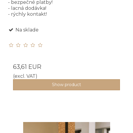
- bezpečné platby!
- lacná dodávka!
- rýchly kontakt!
Na sklade
63,61 EUR
(excl. VAT)
Show product