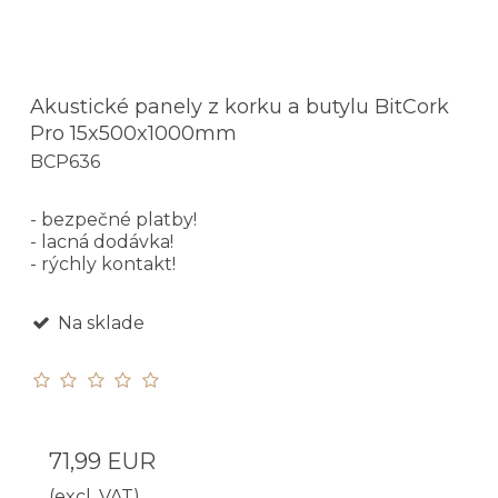
Akustické panely z korku a butylu BitCork
Pro 15x500x1000mm
BCP636
- bezpečné platby!
- lacná dodávka!
- rýchly kontakt!
Na sklade
71,99 EUR
(excl. VAT)