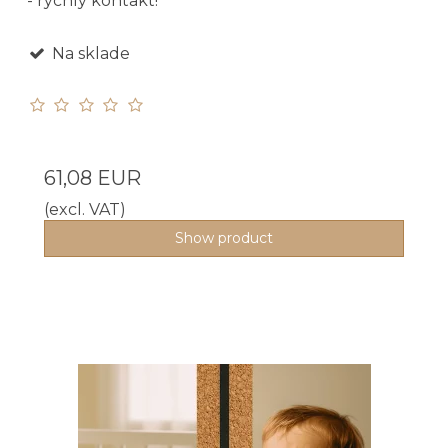
- rýchly kontakt!
Na sklade
61,08 EUR
(excl. VAT)
Show product