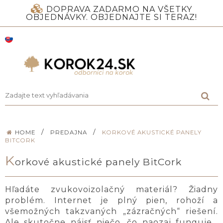
DOPRAVA ZADARMO NA VŠETKY
OBJEDNÁVKY. OBJEDNAJTE SI TERAZ!
/
/
HOME
PREDAJNA
KORKOVÉ AKUSTICKÉ PANELY
BITCORK
K
orkové akustické panely BitCork
Hľadáte zvukovoizolačný materiál? Žiadny
problém. Internet je plný pien, rohoží a
všemožných takzvaných „zázračných“ riešení.
Ale skutočne nájsť niečo, čo naozaj funguje…