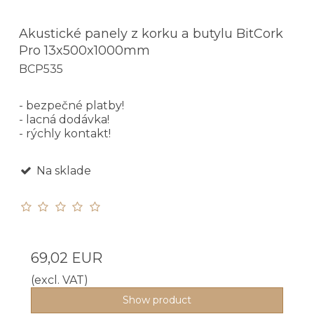
Akustické panely z korku a butylu BitCork
Pro 13x500x1000mm
BCP535
- bezpečné platby!
- lacná dodávka!
- rýchly kontakt!
Na sklade
69,02 EUR
(excl. VAT)
Show product