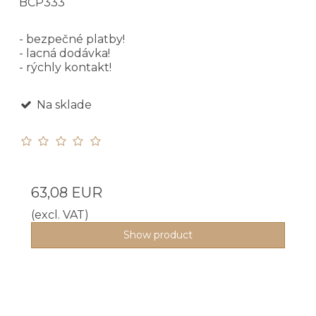
BCP333
- bezpečné platby!
- lacná dodávka!
- rýchly kontakt!
Na sklade
63,08 EUR
(excl. VAT)
Show product