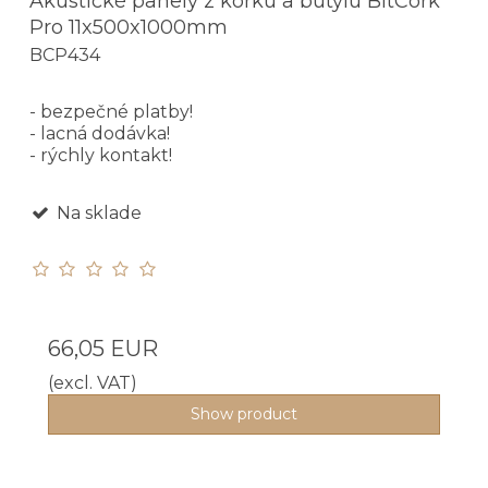
Akustické panely z korku a butylu BitCork
Pro 11x500x1000mm
BCP434
- bezpečné platby!
- lacná dodávka!
- rýchly kontakt!
Na sklade
66,05 EUR
(excl. VAT)
Show product