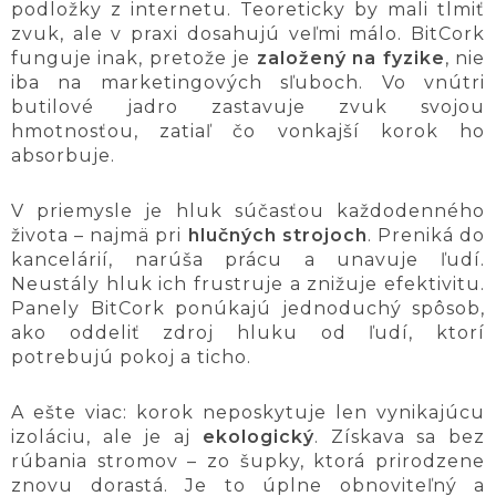
podložky z internetu. Teoreticky by mali tlmiť
zvuk, ale v praxi dosahujú veľmi málo. BitCork
funguje inak, pretože je
založený na fyzike
, nie
iba na marketingových sľuboch. Vo vnútri
butilové jadro zastavuje zvuk svojou
hmotnosťou, zatiaľ čo vonkajší korok ho
absorbuje.
V priemysle je hluk súčasťou každodenného
života – najmä pri
hlučných strojoch
. Preniká do
kancelárií, narúša prácu a unavuje ľudí.
Neustály hluk ich frustruje a znižuje efektivitu.
Panely BitCork ponúkajú jednoduchý spôsob,
ako oddeliť zdroj hluku od ľudí, ktorí
potrebujú pokoj a ticho.
A ešte viac: korok neposkytuje len vynikajúcu
izoláciu, ale je aj
ekologický
. Získava sa bez
rúbania stromov – zo šupky, ktorá prirodzene
znovu dorastá. Je to úplne obnoviteľný a