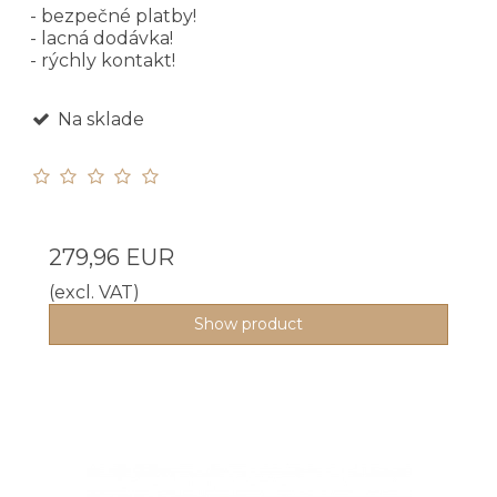
- bezpečné platby!
- lacná dodávka!
- rýchly kontakt!
Na sklade
279,96 EUR
(excl. VAT)
Show product