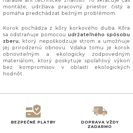
náradie ani technické znalosti. To skracuje čas
montáže, udržiava pracovný priestor čistý a
pomáha predchádzať bežným problémom.
Korok pochádza z kôry korkového duba. Kôra
sa odstraňuje pomocou
udržateľného spôsobu
zberu
, ktorý nepoškodzuje strom a umožňuje
jej prirodzenú obnovu. Vďaka tomu je korok
obnoviteľným a ekologicky zodpovedným
materiálom, ktorý poskytuje spoľahlivý výkon
bez kompromisov v oblasti ekologických
hodnôt.
BEZPEČNÉ PLATBY
DOPRAVA VŽDY
ZADARMO