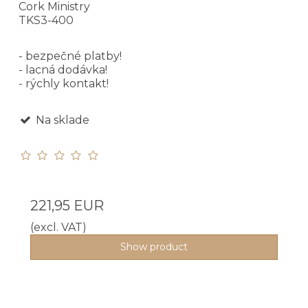
Cork Ministry
TKS3-400
- bezpečné platby!
- lacná dodávka!
- rýchly kontakt!
Na sklade
221,95 EUR
(excl. VAT)
Show product