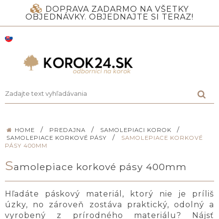
DOPRAVA ZADARMO NA VŠETKY
OBJEDNÁVKY. OBJEDNAJTE SI TERAZ!
/
/
/
HOME
PREDAJNA
SAMOLEPIACI KOROK
/
SAMOLEPIACE KORKOVÉ PÁSY
SAMOLEPIACE KORKOVÉ
PÁSY 400MM
S
amolepiace korkové pásy 400mm
Hľadáte páskový materiál, ktorý nie je príliš
úzky, no zároveň zostáva praktický, odolný a
vyrobený z prírodného materiálu? Nájsť