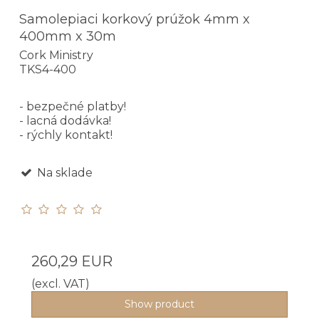
Samolepiaci korkový prúžok 4mm x
400mm x 30m
Cork Ministry
TKS4-400
- bezpečné platby!
- lacná dodávka!
- rýchly kontakt!
Na sklade
260,29 EUR
(excl. VAT)
Show product