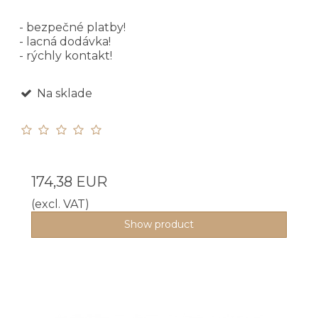
- bezpečné platby!
- lacná dodávka!
- rýchly kontakt!
Na sklade
174,38 EUR
(excl. VAT)
Show product