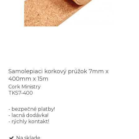
Samolepiaci korkový prúžok 7mm x
400mm x 15m
Cork Ministry
TKS7-400
- bezpečné platby!
- lacná dodávka!
- rýchly kontakt!
Na sklade