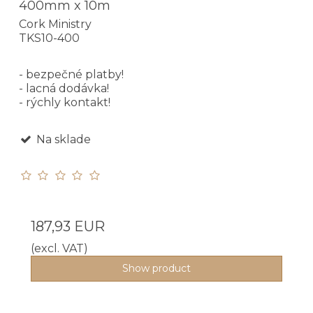
400mm x 10m
Cork Ministry
TKS10-400
- bezpečné platby!
- lacná dodávka!
- rýchly kontakt!
Na sklade
187,93 EUR
(excl. VAT)
Show product