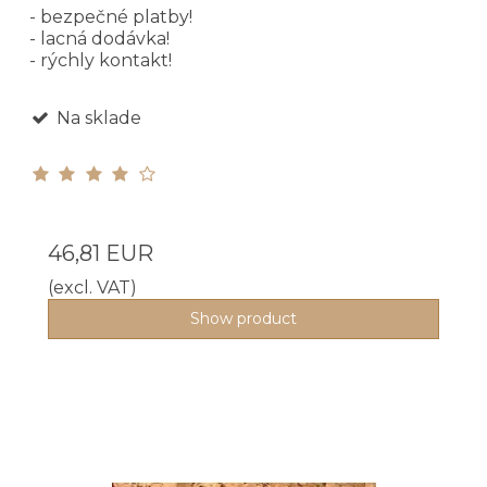
- bezpečné platby!
- lacná dodávka!
- rýchly kontakt!
Na sklade
46,81 EUR
(excl. VAT)
Show product