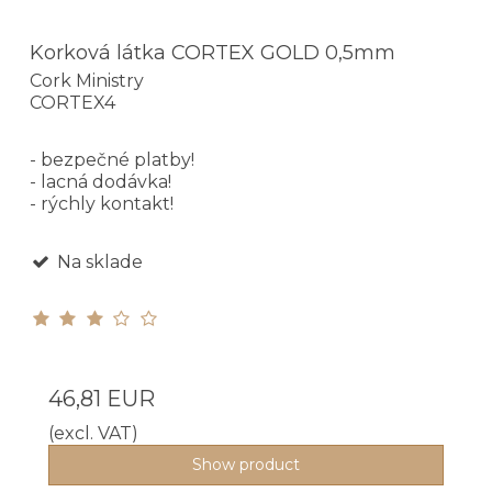
Korková látka CORTEX GOLD 0,5mm
Cork Ministry
CORTEX4
- bezpečné platby!
- lacná dodávka!
- rýchly kontakt!
Na sklade
46,81 EUR
(excl. VAT)
Show product