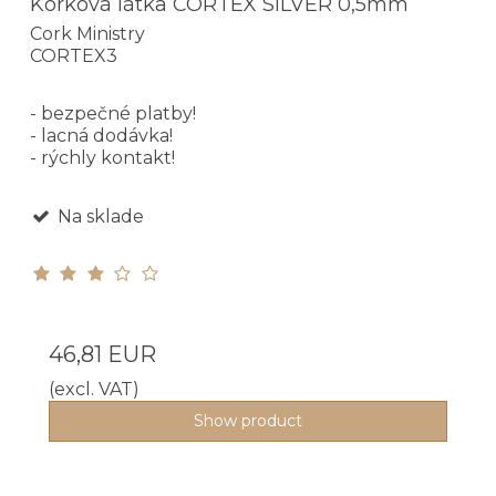
Korková látka CORTEX SILVER 0,5mm
Cork Ministry
CORTEX3
- bezpečné platby!
- lacná dodávka!
- rýchly kontakt!
Na sklade
46,81 EUR
(excl. VAT)
Show product