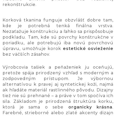
rekonštrukcie.
Korková tkanina funguje obzvlášť dobre tam,
kde je potrebná tenká finálna vrstva.
Nezaťažuje konštrukciu a ľahko sa prispôsobuje
podkladu. Tam, kde sú povrchy konštrukčne v
poriadku, ale potrebujú iba novú povrchovú
úpravu, umožňuje korok
estetické osvieženie
bez väčších zásahov.
Výrobcovia tašiek a peňaženiek ju oceňujú,
pretože spája prirodzený vzhľad s moderným a
zodpovedným prístupom. Je výbornou
alternatívou k pravej aj syntetickej koži, najmä
ak hľadáte materiál rastlinného pôvodu. Dizajny
tiež nie sú prehnané – a práve v tom spočíva ich
sila. Základom je prirodzená štruktúra korku,
ktorá je sama o sebe
organicky krásna
.
Farebné, strieborné alebo zlaté akcenty dizajn