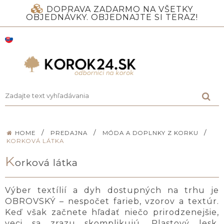
DOPRAVA ZADARMO NA VŠETKY
OBJEDNÁVKY. OBJEDNAJTE SI TERAZ!
/
/
/
HOME
PREDAJNA
MÓDA A DOPLNKY Z KORKU
KORKOVÁ LÁTKA
K
orková látka
Výber textílií a dyh dostupných na trhu je
OBROVSKÝ – nespočet farieb, vzorov a textúr.
Keď však začnete hľadať niečo prirodzenejšie,
veci sa zrazu skomplikujú. Plastový lesk,