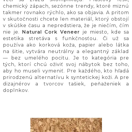
chemický zápach, sezónne trendy, ktoré miznú
takmer rovnako rýchlo, ako sa objavia. A pritom
v skutočnosti chcete len materiál, ktorý obstojí
v skúške času a nepredstiera, že je niečím, čím
nie je.
Natural Cork Veneer
je miesto, kde sa
estetika stretáva s funkčnosťou. Či už sa
používa ako korková koža, papier alebo látka
na šitie, vytvára neutrálny a elegantný základ
— bez umelého pocitu. Je to kategória pre
tých, ktorí chcú oživiť svoj nábytok bez toho,
aby ho museli vymeniť. Pre každého, kto hľadá
prirodzenú alternatívu k syntetickej koži. A pre
dizajnérov a tvorcov tašiek, peňaženiek a
doplnkov.