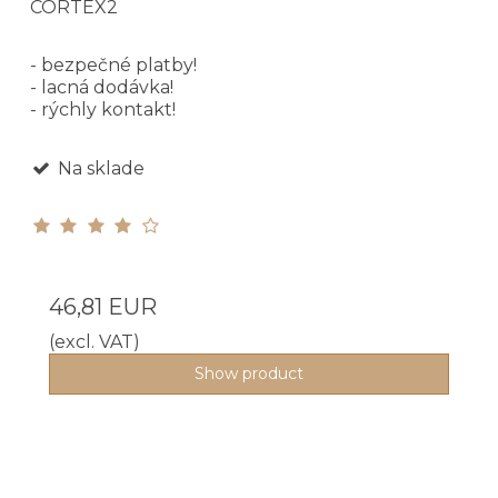
CORTEX2
- bezpečné platby!
- lacná dodávka!
- rýchly kontakt!
Na sklade
46,81 EUR
(excl. VAT)
Show product