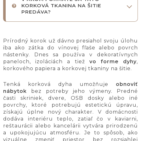
KORKOVÁ TKANINA NA ŠITIE
PREDÁVA?
Prírodný korok už dávno presiahol svoju úlohu
iba ako zátka do vínovej fľaše alebo povrch
nástenky. Dnes sa používa v dekoratívnych
paneloch, izoláciách a tiež
vo forme dyhy
,
korkového papiera a korkovej tkaniny na šitie.
Tenká korková dyha umožňuje
obnoviť
nábytok
bez potreby jeho výmeny. Predné
časti skriniek, dvere, OSB dosky alebo iné
povrchy, ktoré potrebujú estetickú úpravu,
získajú úplne nový charakter. V domácnosti
dodáva interiéru teplo, zatiaľ čo v kaviarni,
reštaurácii alebo kancelárii vytvára prirodzenú
a upokojujúcu atmosféru. Je to spôsob, ako
vizuálne zmeniť priestor bez rozsiahlej