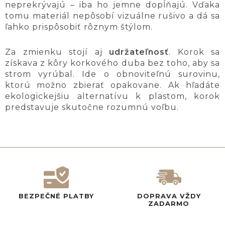
neprekrývajú – iba ho jemne dopĺňajú. Vďaka
tomu materiál nepôsobí vizuálne rušivo a dá sa
ľahko prispôsobiť rôznym štýlom.
Za zmienku stojí aj
udržateľnosť
. Korok sa
získava z kôry korkového duba bez toho, aby sa
strom vyrúbal. Ide o obnoviteľnú surovinu,
ktorú možno zbierať opakovane. Ak hľadáte
ekologickejšiu alternatívu k plastom, korok
predstavuje skutočne rozumnú voľbu.
BEZPEČNÉ PLATBY
DOPRAVA VŽDY
ZADARMO