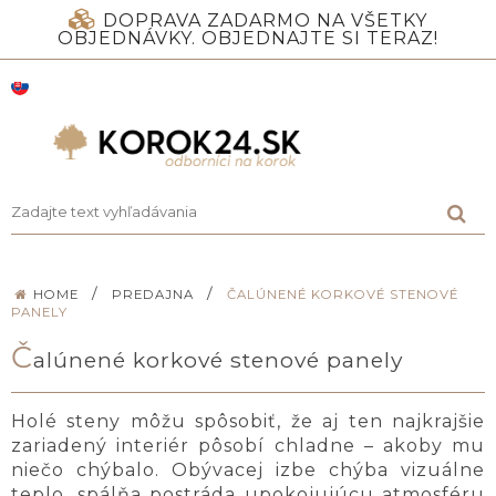
DOPRAVA ZADARMO NA VŠETKY
OBJEDNÁVKY. OBJEDNAJTE SI TERAZ!
/
/
HOME
PREDAJNA
ČALÚNENÉ KORKOVÉ STENOVÉ
PANELY
Č
alúnené korkové stenové panely
Holé steny môžu spôsobiť, že aj ten najkrajšie
zariadený interiér pôsobí chladne – akoby mu
niečo chýbalo. Obývacej izbe chýba vizuálne
teplo, spálňa postráda upokojujúcu atmosféru