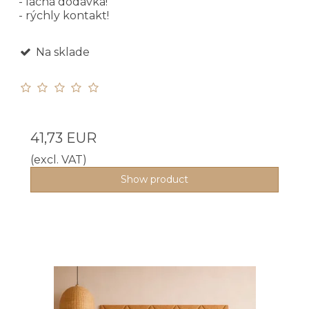
- lacná dodávka!
- rýchly kontakt!
Na sklade
41,73 EUR
(excl. VAT)
Show product