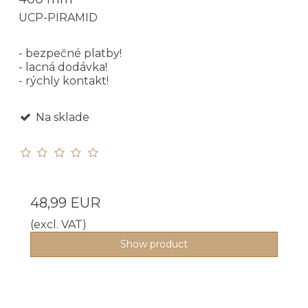
UCP-PIRAMID
- bezpečné platby!
- lacná dodávka!
- rýchly kontakt!
Na sklade
48,99 EUR
(excl. VAT)
Show product