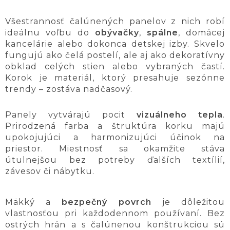
Všestrannosť čalúnených panelov z nich robí
ideálnu voľbu do
obývačky
,
spálne
, domácej
kancelárie alebo dokonca detskej izby. Skvelo
fungujú ako čelá postelí, ale aj ako dekoratívny
obklad celých stien alebo vybraných častí.
Korok je materiál, ktorý presahuje sezónne
trendy – zostáva nadčasový.
Panely vytvárajú pocit
vizuálneho tepla
.
Prirodzená farba a štruktúra korku majú
upokojujúci a harmonizujúci účinok na
priestor. Miestnosť sa okamžite stáva
útulnejšou bez potreby ďalších textílií,
závesov či nábytku.
Mäkký a
bezpečný povrch
je dôležitou
vlastnosťou pri každodennom používaní. Bez
ostrých hrán a s čalúnenou konštrukciou sú