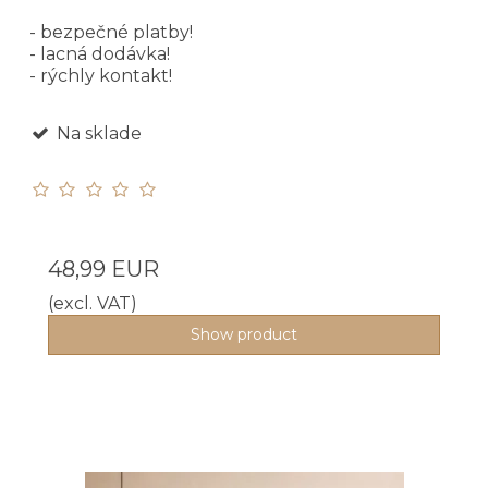
- bezpečné platby!
- lacná dodávka!
- rýchly kontakt!
Na sklade
48,99 EUR
(excl. VAT)
Show product