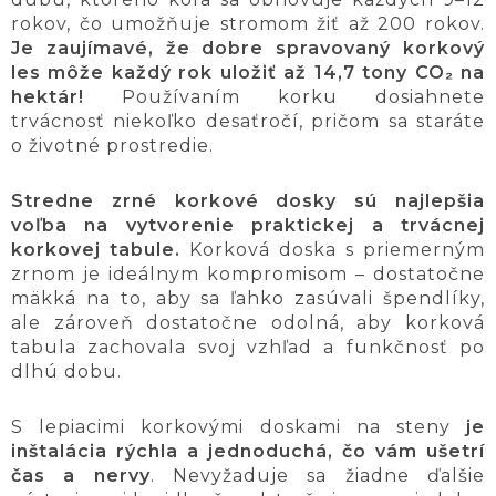
rokov, čo umožňuje stromom žiť až 200 rokov.
Je zaujímavé, že dobre spravovaný korkový
les môže každý rok uložiť až 14,7 tony CO₂ na
hektár!
Používaním korku dosiahnete
trvácnosť niekoľko desaťročí, pričom sa staráte
o životné prostredie.
Stredne zrné korkové dosky sú najlepšia
voľba na vytvorenie praktickej a trvácnej
korkovej tabule.
Korková doska s priemerným
zrnom je ideálnym kompromisom – dostatočne
mäkká na to, aby sa ľahko zasúvali špendlíky,
ale zároveň dostatočne odolná, aby korková
tabula zachovala svoj vzhľad a funkčnosť po
dlhú dobu.
S lepiacimi korkovými doskami na steny
je
inštalácia rýchla a jednoduchá, čo vám ušetrí
čas a nervy
. Nevyžaduje sa žiadne ďalšie