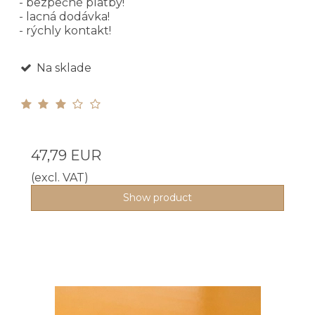
- bezpečné platby!
- lacná dodávka!
- rýchly kontakt!
Na sklade
47,79 EUR
(excl. VAT)
Show product