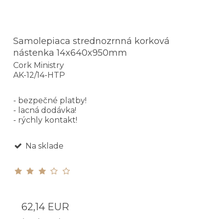
Samolepiaca strednozrnná korková
nástenka 14x640x950mm
Cork Ministry
AK-12/14-HTP
- bezpečné platby!
- lacná dodávka!
- rýchly kontakt!
Na sklade
62,14 EUR