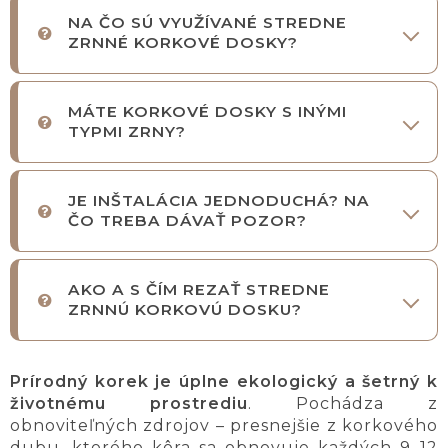
NA ČO SÚ VYUŽÍVANÉ STREDNE
ZRNNÉ KORKOVÉ DOSKY?
MÁTE KORKOVÉ DOSKY S INÝMI
TYPMI ZRNY?
JE INŠTALÁCIA JEDNODUCHÁ? NA
ČO TREBA DÁVAŤ POZOR?
AKO A S ČÍM REZAŤ STREDNE
ZRNNÚ KORKOVÚ DOSKU?
Prírodný korek je úplne ekologický a šetrný k
životnému prostrediu
. Pochádza z
obnoviteľných zdrojov – presnejšie z korkového
dubu, ktorého kôra sa obnovuje každých 9–12