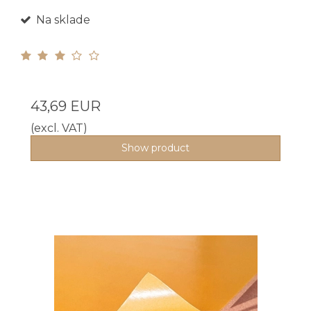
Na sklade
43,69 EUR
(excl. VAT)
Show product