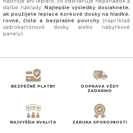
nástroje ani lepidlo, čo odstraňuje neporiadok a
ďalšie náklady.
Najlepšie výsledky dosiahnete,
ak použijete lepiace korkové dosky na hladké,
rovné, čisté a bezprašné povrchy
(napríklad
sadrokartónové dosky alebo nábytkové
panely).
BEZPEČNÉ PLATBY
DOPRAVA VŽDY
ZADARMO
NAJVYŠŠIA KVALITA
ZÁRUKA SPOKOJNOSTI