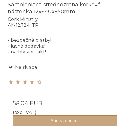
Samolepiaca strednozrnná korková
nástenka 12x640x950mm
Cork Ministry
AK-12/12-HTP
- bezpečné platby!
- lacná dodávka!
- rýchly kontakt!
Na sklade
58,04 EUR
(excl. VAT)
Show product