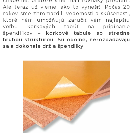
chápeme, pretože sme mali rovnaký problém.
Ale teraz už vieme, ako to vyriešiť! Počas 20
rokov sme zhromaždili vedomosti a skúsenosti,
ktoré nám umožňujú zaručiť vám najlepšiu
voľbu korkových tabúľ na pripínanie
špendlíkov –
korkové tabule so stredne
hrubou štruktúrou. Sú odolné, nerozpadávajú
sa a dokonale držia špendlíky!