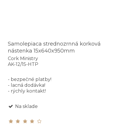
Samolepiaca strednozrnná korková
nástenka 15x640x950mm
Cork Ministry
AK-12/15-HTP
- bezpečné platby!
- lacná dodávka!
- rýchly kontakt!
Na sklade