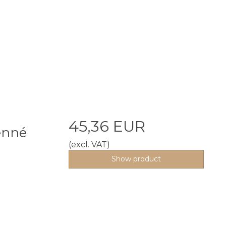
45,36 EUR
enné
(excl. VAT)
Show product