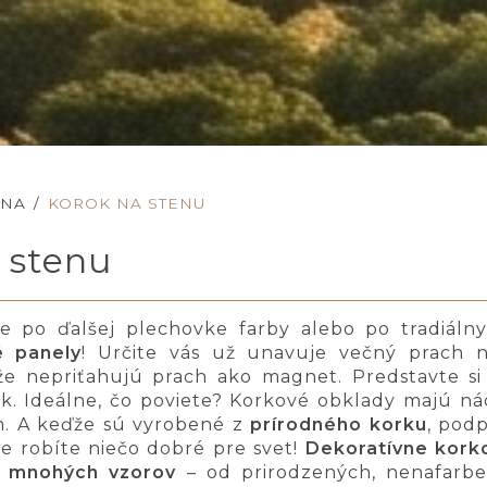
JNA
/
KOROK NA STENU
 stenu
e po ďalšej plechovke farby alebo po tradiáln
é panely
! Určite vás už unavuje večný prach n
kže nepriťahujú prach ako magnet. Predstavte s
ok. Ideálne, čo poviete? Korkové obklady majú ná
ím. A keďže sú vyrobené z
prírodného korku
, pod
e robíte niečo dobré pre svet!
Dekoratívne kork
 mnohých vzorov
– od prirodzených, nenafarbe