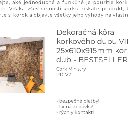
ľajte, aké jednoduché a funkčné je použitie kor
ch. Vďaka všestrannosti korku získate produkt, kt
te si korok a objavte všetky jeho výhody na vlastne
Dekoračná kôra
korkového dubu V
25x610x915mm kor
dub - BESTSELLER
Cork Ministry
PD-V2
- bezpečné platby!
- lacná dodávka!
- rýchly kontakt!