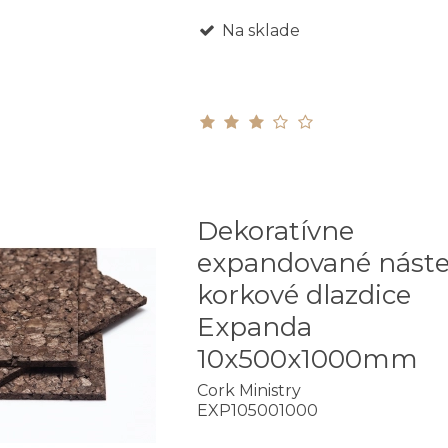
Na sklade
Dekoratívne
expandované nást
korkové dlazdice
Expanda
10x500x1000mm
Cork Ministry
EXP105001000