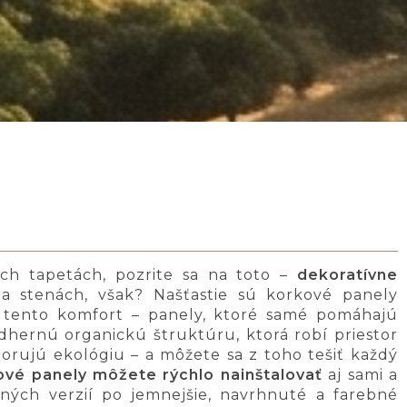
ych tapetách, pozrite sa na toto –
dekoratívne
a stenách, však? Našťastie sú korkové panely
i tento komfort – panely, ktoré samé pomáhajú
dhernú organickú štruktúru, ktorá robí priestor
porujú ekológiu – a môžete sa z toho tešiť každý
ové panely môžete rýchlo nainštalovať
aj sami a
ných verzií po jemnejšie, navrhnuté a farebné