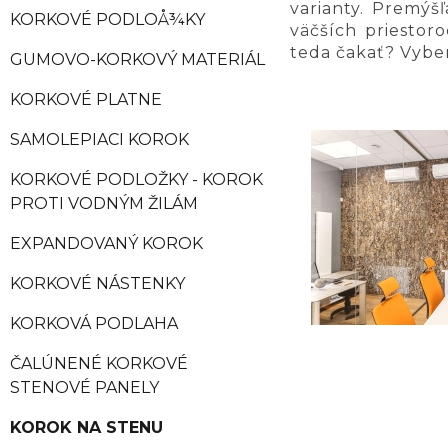
varianty. Premýš
KORKOVÉ PODLOÅ¾KY
väčších priestoro
teda čakať? Vyber
GUMOVO-KORKOVÝ MATERIÁL
KORKOVÉ PLATNE
SAMOLEPIACI KOROK
KORKOVÉ PODLOŽKY - KOROK
PROTI VODNÝM ŽILÁM
EXPANDOVANÝ KOROK
KORKOVÉ NÁSTENKY
KORKOVÁ PODLAHA
ČALÚNENÉ KORKOVÉ
STENOVÉ PANELY
KOROK NA STENU