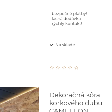
- bezpečné platby!
- lacná dodávka!
- rýchly kontakt!
Na sklade
Dekoračná kôra
korkového dubu
CAMELEON