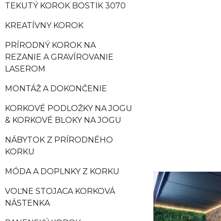
TEKUTÝ KOROK BOSTIK 3070
KREATÍVNY KOROK
PRÍRODNÝ KOROK NA
REZANIE A GRAVÍROVANIE
LASEROM
MONTÁŽ A DOKONČENIE
KORKOVÉ PODLOŽKY NA JOGU
& KORKOVÉ BLOKY NA JOGU
NÁBYTOK Z PRÍRODNÉHO
KORKU
MÓDA A DOPLNKY Z KORKU
VOĽNE STOJACA KORKOVÁ
NÁSTENKA