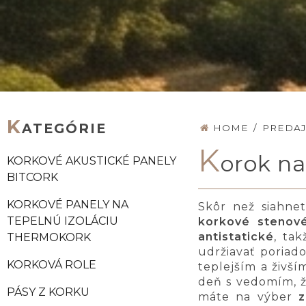
K
ATEGÓRIE
HOME
/
PREDA
K
orok na
KORKOVÉ AKUSTICKÉ PANELY
BITCORK
KORKOVÉ PANELY NA
Skôr než siahnet
TEPELNÚ IZOLÁCIU
korkové stenov
antistatické
, ta
THERMOKORK
udržiavať poriad
KORKOVÁ ROLE
teplejším a živš
deň s vedomím, ž
PÁSY Z KORKU
máte na výber
z