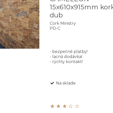
15x610x915mm kor
dub
Cork Ministry
PD-C
- bezpečné platby!
- lacná dodávka!
- rýchly kontakt!
Na sklade