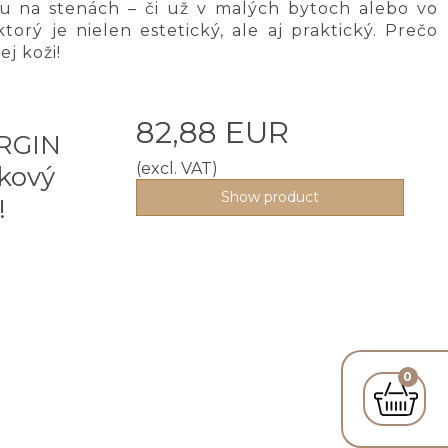
ku na stenách – či už v malých bytoch alebo vo
orý je nielen estetický, ale aj praktický. Prečo
j koži!
82,88 EUR
IRGIN
(excl. VAT)
kový
Show product
!
0