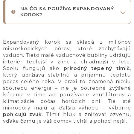
NA ČO SA POUŽÍVA EXPANDOVANÝ
KOROK?
Expandovaný korok sa skladá z miliónov
mikroskopických pórov, ktoré zachytávajú
vzduch. Tieto malé vzduchové bubliny udržujú
interiér teplejší v zime a chladnejší v lete.
Spolu fungujú ako
prírodný tepelný tlmič
,
ktorý udržiava stabilnú a príjemnú teplotu
počas celého roka. V praxi to znamená nižšiu
spotrebu energie – nie je potrebné zvýšené
kúrenie v zime ani používanie ventilátorov a
klimatizácie počas horúcich dní. Tie isté
mikropóry majú aj ďalšiu výhodu – výborne
pohlcujú zvuk
. Tlmiť hluk a znižovať ozvenu,
vďaka čomu je váš domov tichší a pohodlnejší.