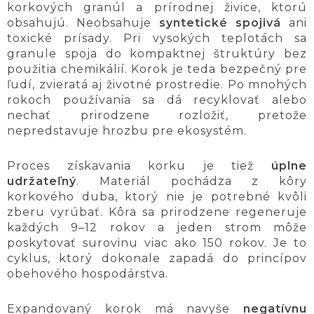
korkových granúl a prírodnej živice, ktorú
obsahujú. Neobsahuje
syntetické spojivá
ani
toxické prísady. Pri vysokých teplotách sa
granule spoja do kompaktnej štruktúry bez
použitia chemikálií. Korok je teda bezpečný pre
ľudí, zvieratá aj životné prostredie. Po mnohých
rokoch používania sa dá recyklovať alebo
nechať prirodzene rozložiť, pretože
nepredstavuje hrozbu pre ekosystém.
Proces získavania korku je tiež
úplne
udržateľný
. Materiál pochádza z kôry
korkového duba, ktorý nie je potrebné kvôli
zberu vyrúbať. Kôra sa prirodzene regeneruje
každých 9–12 rokov a jeden strom môže
poskytovať surovinu viac ako 150 rokov. Je to
cyklus, ktorý dokonale zapadá do princípov
obehového hospodárstva.
Expandovaný korok má navyše
negatívnu