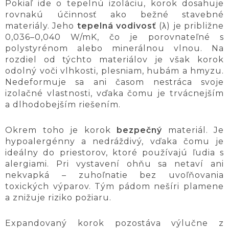
Pokiaľ ide o tepelnú izoláciu, korok dosahuje
rovnakú účinnosť ako bežné stavebné
materiály. Jeho
tepelná vodivosť
(λ) je približne
0,036–0,040 W/mK, čo je porovnateľné s
polystyrénom alebo minerálnou vlnou. Na
rozdiel od týchto materiálov je však korok
odolný voči vlhkosti, plesniam, hubám a hmyzu.
Nedeformuje sa ani časom nestráca svoje
izolačné vlastnosti, vďaka čomu je trvácnejším
a dlhodobejším riešením.
Okrem toho je korok
bezpečný
materiál. Je
hypoalergénny a nedráždivý, vďaka čomu je
ideálny do priestorov, ktoré používajú ľudia s
alergiami. Pri vystavení ohňu sa netaví ani
nekvapká – zuhoľnatie bez uvoľňovania
toxických výparov. Tým pádom nešíri plamene
a znižuje riziko požiaru.
Expandovaný korok pozostáva výlučne z