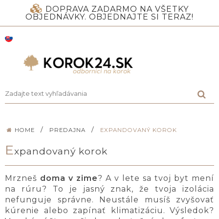
DOPRAVA ZADARMO NA VŠETKY
OBJEDNÁVKY. OBJEDNAJTE SI TERAZ!
/
/
HOME
PREDAJNA
EXPANDOVANÝ KOROK
E
xpandovaný korok
Mrzneš
doma v zime
? A v lete sa tvoj byt mení
na rúru? To je jasný znak, že tvoja izolácia
nefunguje správne. Neustále musíš zvyšovať
kúrenie alebo zapínať klimatizáciu. Výsledok?