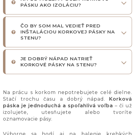
PÁSKU AKO IZOLÁCIU?
ČO BY SOM MAL VEDIEŤ PRED
INŠTALÁCIOU KORKOVEJ PÁSKY NA
STENU?
JE DOBRÝ NÁPAD NATRIEŤ
KORKOVÉ PÁSKY NA STENU?
Na prácu s korkom nepotrebujete celé dielne.
Stačí trochu času a dobrý nápad.
Korková
páska je jednoduchá a spoľahlivá voľba
– či už
izolujete, utesňujete alebo tvoríte
oznamovacie pásy.
Výborne sa hodí aj na balenie krehkých