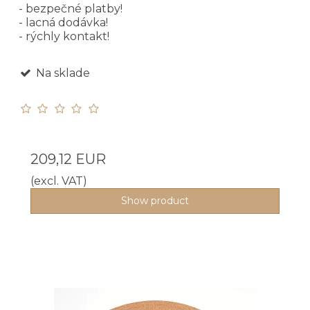
- bezpečné platby!
- lacná dodávka!
- rýchly kontakt!
Na sklade
209,12 EUR
(excl. VAT)
Show product