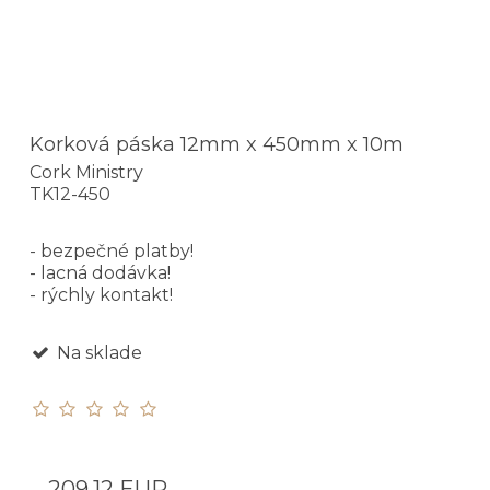
Korková páska 12mm x 450mm x 10m
Cork Ministry
TK12-450
- bezpečné platby!
- lacná dodávka!
- rýchly kontakt!
Na sklade
209,12 EUR