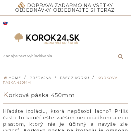
DOPRAVA ZADARMO NA VŠETKY
OBJEDNÁVKY. OBJEDNAJTE SI TERAZ!
/
/
/
HOME
PREDAJNA
PÁSY Z KORKU
KORKOVÁ
PÁSKA 450MM
K
orková páska 450mm
Hľadáte izoláciu, ktorá nepôsobí lacno? Príliš
často to končí ešte väčším neporiadkom alebo
plastom, ktorý nie je účinný a navyše zle
vyzerá.
Korková páska na izoláciu je omnoho