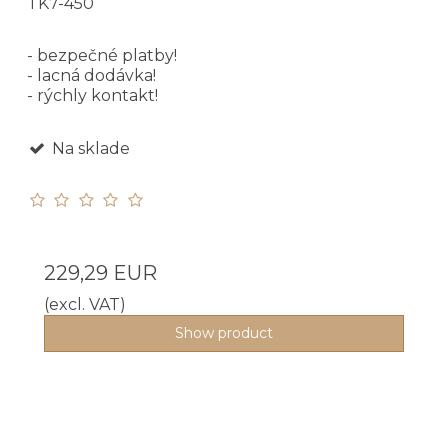
TK7-450
- bezpečné platby!
- lacná dodávka!
- rýchly kontakt!
Na sklade
229,29 EUR
(excl. VAT)
Show product