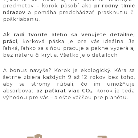
predmetov – korok pôsobí ako
prírodný tlmič
nárazov
a pomáha predchádzať prasknutiu či
poškriabaniu.
Ak
radi tvoríte alebo sa venujete detailnej
práci
, korková páska je pre vás ideálna. Je
ľahká, ľahko sa s ňou pracuje a pekne vyzerá aj
bez náteru či krytia. Všetko je o detailoch.
A bonus navyše? Korok je ekologický. Kôra sa
šetrne zbiera každých 9 až 12 rokov bez toho,
aby sa stromy rúbali, čo im umožňuje
absorbovať
až päťkrát viac CO₂
. Korok je teda
výhodou pre vás – a ešte väčšou pre planétu.