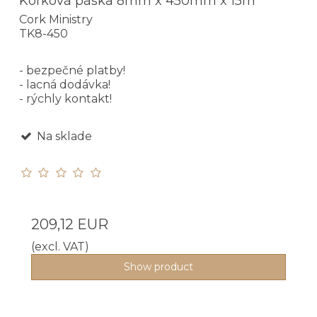
Korková páska 8mm x 450mm x 15m
Cork Ministry
TK8-450
- bezpečné platby!
- lacná dodávka!
- rýchly kontakt!
Na sklade
209,12 EUR
(excl. VAT)
Show product