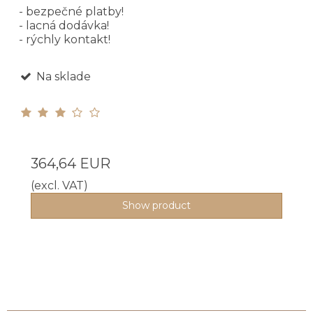
- bezpečné platby!
- lacná dodávka!
- rýchly kontakt!
Na sklade
364,64 EUR
(excl. VAT)
Show product