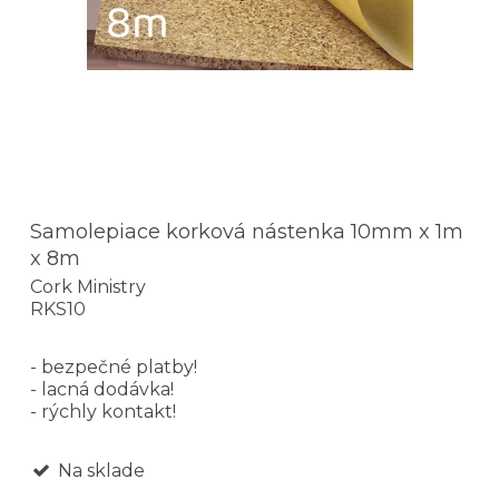
Samolepiace korková nástenka 10mm x 1m
x 8m
Cork Ministry
RKS10
- bezpečné platby!
- lacná dodávka!
- rýchly kontakt!
Na sklade