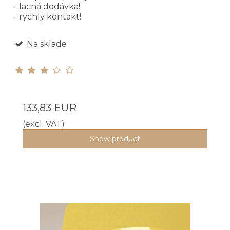
- lacná dodávka!
- rýchly kontakt!
Na sklade
133,83 EUR
(excl. VAT)
Show product