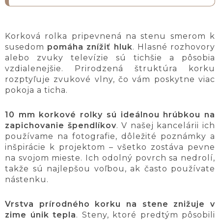
Korková rolka pripevnená na stenu smerom k
susedom
pomáha znížiť hluk
. Hlasné rozhovory
alebo zvuky televízie sú tichšie a pôsobia
vzdialenejšie. Prirodzená štruktúra korku
rozptyľuje zvukové vlny, čo vám poskytne viac
pokoja a ticha.
10 mm korkové rolky sú ideálnou hrúbkou na
zapichovanie špendlíkov
. V našej kancelárii ich
používame na fotografie, dôležité poznámky a
inšpirácie k projektom – všetko zostáva pevne
na svojom mieste. Ich odolný povrch sa nedrolí,
takže sú najlepšou voľbou, ak často používate
nástenku.
Vrstva prírodného korku na stene znižuje v
zime únik tepla
. Steny, ktoré predtým pôsobili