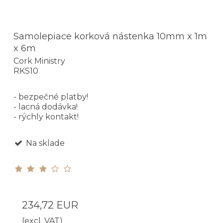
Samolepiace korková nástenka 10mm x 1m
x 6m
Cork Ministry
RKS10
- bezpečné platby!
- lacná dodávka!
- rýchly kontakt!
Na sklade
234,72 EUR
(excl. VAT)