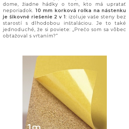
dome, žiadne hádky o tom, kto má upratať
neporiadok.
10 mm korková rolka na nástenku
je šikovné riešenie 2 v 1
: izoluje vaše steny bez
starostí s dlhodobou inštaláciou. Je to také
jednoduché, že si poviete: „Prečo som sa vôbec
obťažoval s vŕtaním?“