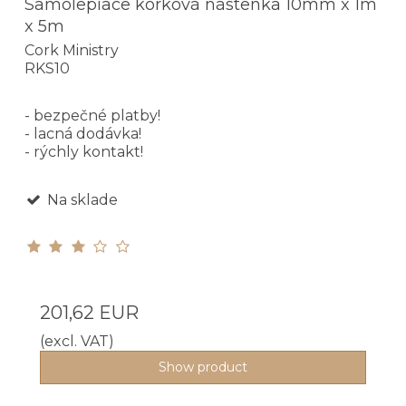
Samolepiace korková nástenka 10mm x 1m
x 5m
Cork Ministry
RKS10
- bezpečné platby!
- lacná dodávka!
- rýchly kontakt!
Na sklade
201,62 EUR
(excl. VAT)
Show product