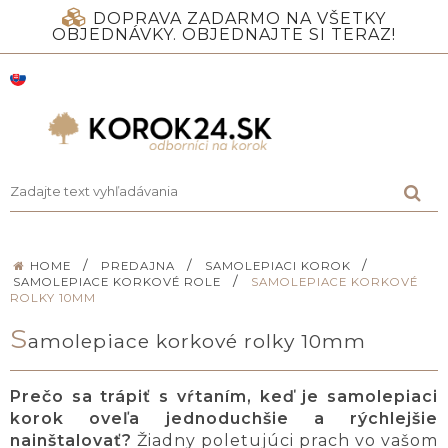
DOPRAVA ZADARMO NA VŠETKY
OBJEDNÁVKY. OBJEDNAJTE SI TERAZ!
/
/
/
HOME
PREDAJNA
SAMOLEPIACI KOROK
/
SAMOLEPIACE KORKOVÉ ROLE
SAMOLEPIACE KORKOVÉ
ROLKY 10MM
S
amolepiace korkové rolky 10mm
Prečo sa trápiť s vŕtaním, keď je samolepiaci
korok oveľa jednoduchšie a rýchlejšie
nainštalovať?
Žiadny poletujúci prach vo vašom