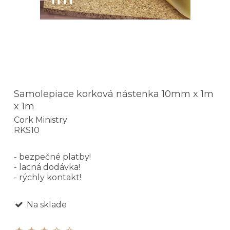
Samolepiace korková nástenka 10mm x 1m
x 1m
Cork Ministry
RKS10
- bezpečné platby!
- lacná dodávka!
- rýchly kontakt!
Na sklade