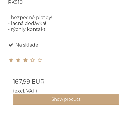
RKS10
- bezpečné platby!
- lacná dodávka!
- rýchly kontakt!
Na sklade
167,99 EUR
(excl. VAT)
Show product