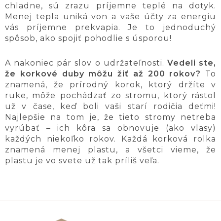
chladne, sú zrazu príjemne teplé na dotyk.
Menej tepla uniká von a vaše účty za energiu
vás príjemne prekvapia. Je to jednoduchý
spôsob, ako spojiť pohodlie s úsporou!
A nakoniec pár slov o udržateľnosti.
Vedeli ste,
že korkové duby môžu žiť až 200 rokov?
To
znamená, že prírodný korok, ktorý držíte v
ruke, môže pochádzať zo stromu, ktorý rástol
už v čase, keď boli vaši starí rodičia deťmi!
Najlepšie na tom je, že tieto stromy netreba
vyrúbať – ich kôra sa obnovuje (ako vlasy)
každých niekoľko rokov. Každá korková rolka
znamená menej plastu, a všetci vieme, že
plastu je vo svete už tak príliš veľa.