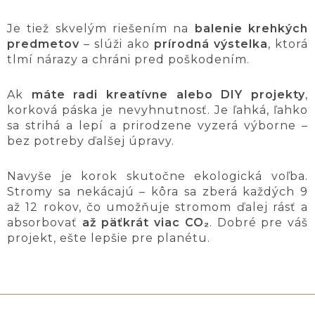
Je tiež skvelým riešením na
balenie krehkých
predmetov
– slúži ako
prírodná výstelka
, ktorá
tlmí nárazy a chráni pred poškodením.
Ak
máte radi kreatívne alebo DIY projekty
,
korková páska je nevyhnutnosť. Je ľahká, ľahko
sa strihá a lepí a prirodzene vyzerá výborne –
bez potreby ďalšej úpravy.
Navyše je korok skutočne ekologická voľba.
Stromy sa nekácajú – kôra sa zberá každých 9
až 12 rokov, čo umožňuje stromom ďalej rásť a
absorbovať
až päťkrát viac CO₂
. Dobré pre váš
projekt, ešte lepšie pre planétu.