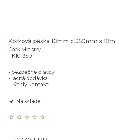
Korková páska 10mm x 350mm x 10m
Cork Ministry
TK10-350
- bezpečné platby!
- lacná dodávka!
- rýchly kontakt!
Na sklade
147,47 EUR