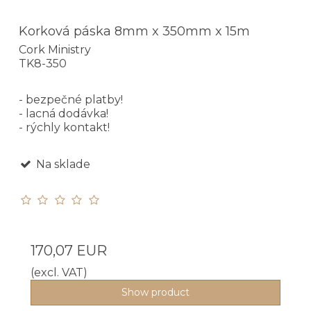
Korková páska 8mm x 350mm x 15m
Cork Ministry
TK8-350
- bezpečné platby!
- lacná dodávka!
- rýchly kontakt!
Na sklade
170,07 EUR
(excl. VAT)
Show product