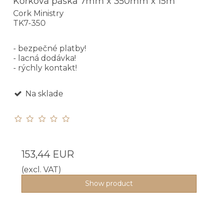
Korková páska 7mm x 350mm x 15m
Cork Ministry
TK7-350
- bezpečné platby!
- lacná dodávka!
- rýchly kontakt!
Na sklade
153,44 EUR
(excl. VAT)
Show product