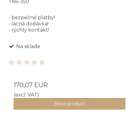
TK6-350
- bezpečné platby!
- lacná dodávka!
- rýchly kontakt!
Na sklade
170,07 EUR
(excl. VAT)
Show product