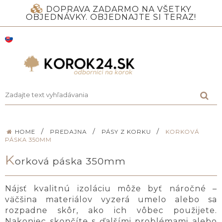
DOPRAVA ZADARMO NA VŠETKY
OBJEDNÁVKY. OBJEDNAJTE SI TERAZ!
/
/
/
HOME
PREDAJNA
PÁSY Z KORKU
KORKOVÁ
PÁSKA 350MM
K
orková páska 350mm
Nájsť kvalitnú izoláciu môže byť náročné –
väčšina materiálov vyzerá umelo alebo sa
rozpadne skôr, ako ich vôbec použijete.
Nakoniec skončíte s ďalšími problémami alebo