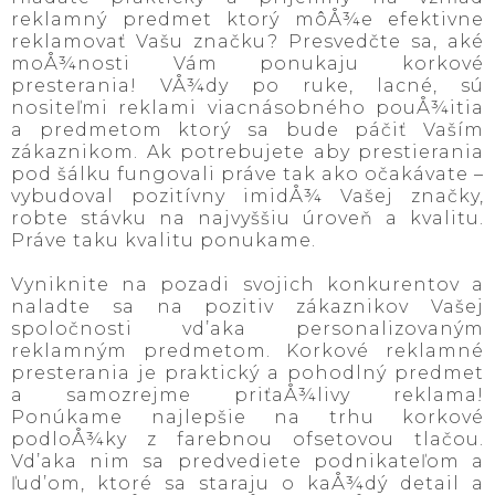
reklamný predmet ktorý môÅ¾e efektivne
reklamovať Vašu značku? Presvedčte sa, aké
moÅ¾nosti Vám ponukaju korkové
presterania! VÅ¾dy po ruke, lacné, sú
nositeľmi reklami viacnásobného pouÅ¾itia
a predmetom ktorý sa bude páčiť Vaším
zákaznikom. Ak potrebujete aby prestierania
pod šálku fungovali práve tak ako očakávate –
vybudoval pozitívny imidÅ¾ Vašej značky,
robte stávku na najvyššiu úroveň a kvalitu.
Práve taku kvalitu ponukame.
Vyniknite na pozadi svojich konkurentov a
naladte sa na pozitiv zákaznikov Vašej
spoločnosti vd’aka personalizovaným
reklamným predmetom. Korkové reklamné
presterania je praktický a pohodlný predmet
a samozrejme priťaÅ¾livy reklama!
Ponúkame najlepšie na trhu korkové
podloÅ¾ky z farebnou ofsetovou tlačou.
Vd’aka nim sa predvediete podnikateľom a
ľud’om, ktoré sa staraju o kaÅ¾dý detail a