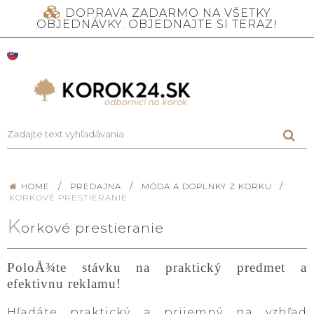
DOPRAVA ZADARMO NA VŠETKY
OBJEDNÁVKY. OBJEDNAJTE SI TERAZ!
/
/
/
HOME
PREDAJNA
MÓDA A DOPLNKY Z KORKU
KORKOVÉ PRESTIERANIE
K
orkové prestieranie
PoloÅ¾te stávku na praktický predmet a
efektivnu reklamu!
Hľadáte praktický a prijemný na vzhľad