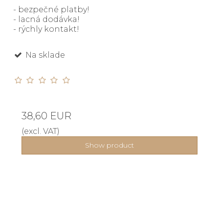
- bezpečné platby!
- lacná dodávka!
- rýchly kontakt!
Na sklade
38,60 EUR
(excl. VAT)
Show product