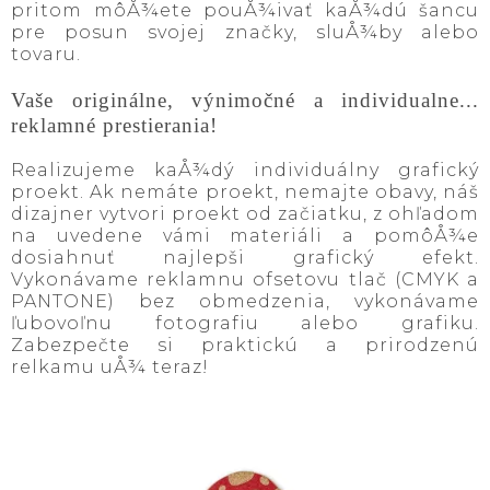
pritom môÅ¾ete pouÅ¾ivať kaÅ¾dú šancu
pre posun svojej značky, sluÅ¾by alebo
tovaru.
Vaše originálne, výnimočné a individualne...
reklamné prestierania!
Realizujeme kaÅ¾dý individuálny grafický
proekt. Ak nemáte proekt, nemajte obavy, náš
dizajner vytvori proekt od začiatku, z ohľadom
na uvedene vámi materiáli a pomôÅ¾e
dosiahnuť najlepši grafický efekt.
Vykonávame reklamnu ofsetovu tlač (CMYK a
PANTONE) bez obmedzenia, vykonávame
ľubovoľnu fotografiu alebo grafiku.
Zabezpečte si praktickú a prirodzenú
relkamu uÅ¾ teraz!