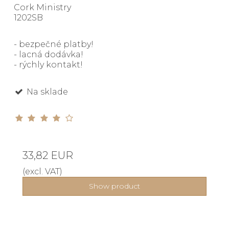
Cork Ministry
1202SB
- bezpečné platby!
- lacná dodávka!
- rýchly kontakt!
Na sklade
33,82 EUR
(excl. VAT)
Show product