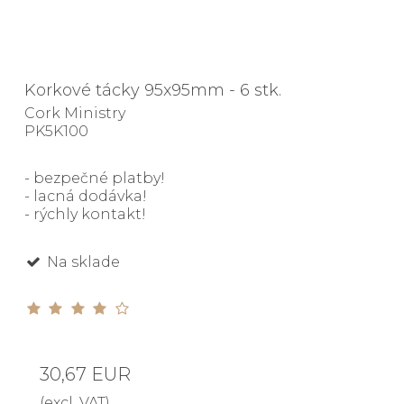
Korkové tácky 95x95mm - 6 stk.
Cork Ministry
PK5K100
- bezpečné platby!
- lacná dodávka!
- rýchly kontakt!
Na sklade
30,67 EUR
(excl. VAT)